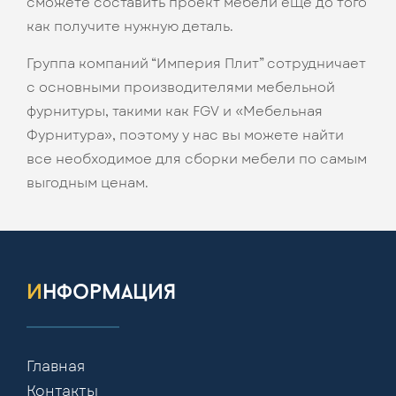
сможете составить проект мебели еще до того
как получите нужную деталь.
Группа компаний “Империя Плит” сотрудничает
с основными производителями мебельной
фурнитуры, такими как FGV и «Мебельная
Фурнитура», поэтому у нас вы можете найти
все необходимое для сборки мебели по самым
выгодным ценам.
информация
Главная
Контакты