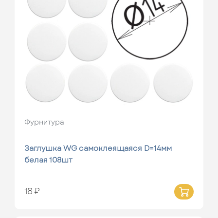
Фурнитура
Заглушка WG самоклеящаяся D=14мм
белая 108шт
18 ₽