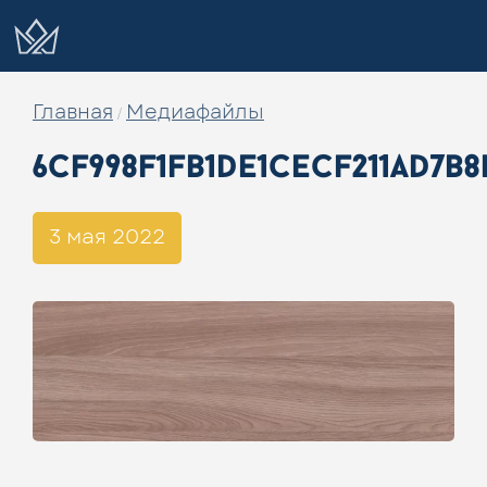
Главная
Медиафайлы
/
6cf998f1fb1de1cecf211ad7b8
3 мая 2022