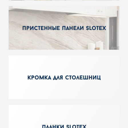
пристенные панели slotex
кромка для столешниц
планки slotex