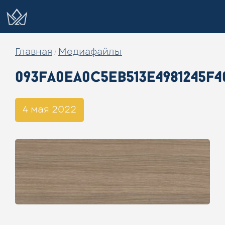
Главная
Медиафайлы
/
093fa0ea0c5eb513e4981245f4
4 мая 2022