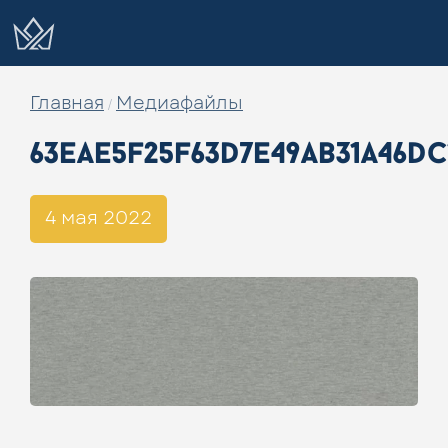
Главная
Медиафайлы
/
63eae5f25f63d7e49ab31a46dc
4 мая 2022