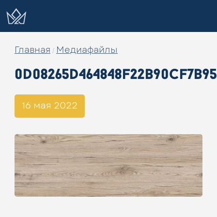
Главная
Медиафайлы
/
0d08265d464848f22b90cf7b9
16 мая 2022