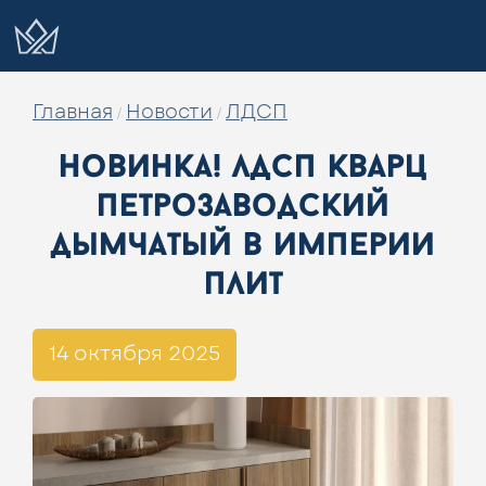
Главная
Новости
ЛДСП
/
/
новинка! лдсп кварц
петрозаводский
дымчатый в империи
плит
14 октября 2025