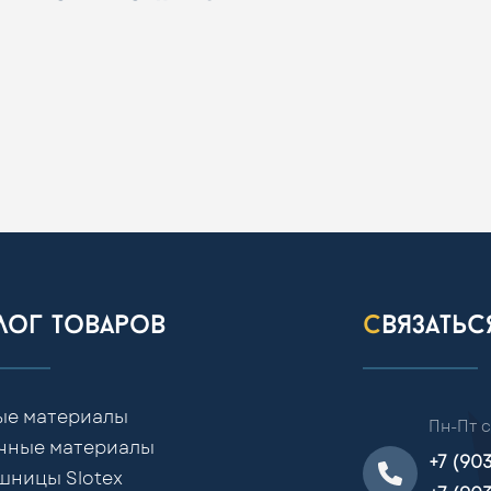
алог товаров
связать
ые материалы
Пн-Пт с
чные материалы
+7 (90
шницы Slotex