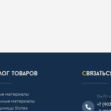
алог товаров
связать
ые материалы
Пн-Пт с
чные материалы
+7 (90
шницы Slotex