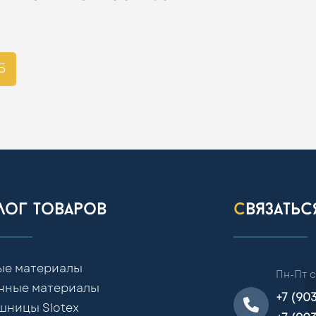
5
алог товаров
связать
ые материалы
Пн-Пт с
чные материалы
+7 (90
шницы Slotex