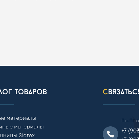
алог товаров
связать
ые материалы
Пн-Пт с
чные материалы
+7 (90
шницы Slotex