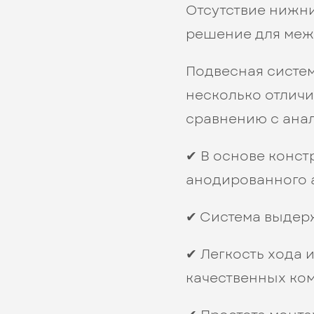
Отсутствие нижн
решение для меж
Подвесная систе
несколько отлич
сравнению с анал
✔ В основе конст
анодированного 
✔ Система выдерж
✔ Легкость хода
качественных ко