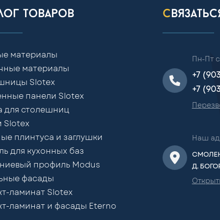
алог товаров
связать
ые материалы
Пн-Пт с
чные материалы
+7 (90
шницы Slotex
+7 (90
нные панели Slotex
Перезв
а для столешниц
 Slotex
ые плинтуса и заглушки
Наш ад
ь для кухонных баз
СМОЛЕН
ниевый профиль Modus
Д. БОГО
ьные фасады
Открыт
т-ламинат Slotex
т-ламинат и фасады Eterno