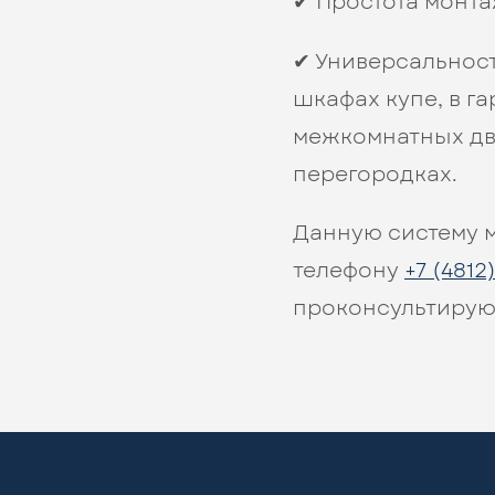
✔ Простота монта
✔ Универсальност
шкафах купе, в г
межкомнатных дв
перегородках.
Данную систему 
телефону
+7 (4812
проконсультирую