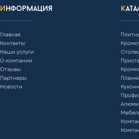
информация
кат
Главная
Плитн
Контакты
Кромо
Наши услуги
Столе
О компании
Присте
Отзывы
Кромк
Партнеры
Планки
Новости
Кухонн
Профил
Алюми
Мебел
Компак
Компак