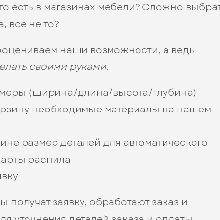
что есть в магазинах мебели? Сложно выбра
, все не то?
ооцениваем наши возможности, а ведь
елать своими руками
.
меры (ширина/длина/высота/глубина)
орзину необходимые материалы на нашем
зине размер деталей для автоматического
карты распила
явку
 получат заявку, обработают заказ и
ля уточнения деталей заказа и оплаты.