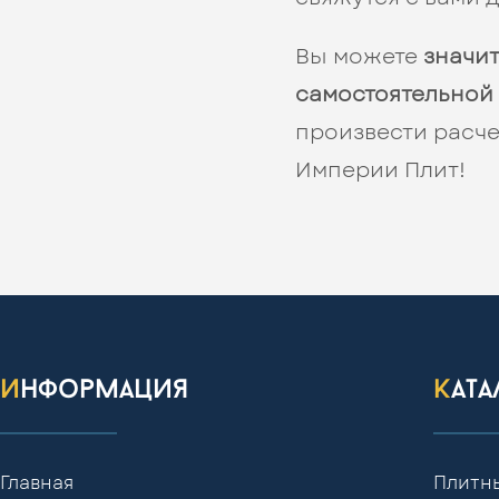
Вы можете
значи
самостоятельной
произвести расче
Империи Плит!
информация
кат
Главная
Плитн