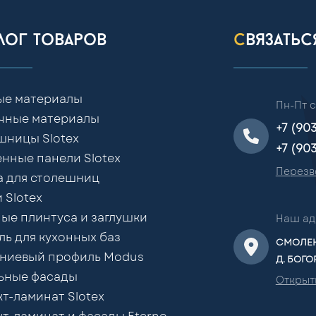
алог товаров
связать
ые материалы
Пн-Пт с
чные материалы
+7 (90
шницы Slotex
+7 (90
нные панели Slotex
Перезв
а для столешниц
 Slotex
ые плинтуса и заглушки
Наш ад
ь для кухонных баз
СМОЛЕН
ниевый профиль Modus
Д. БОГО
ьные фасады
Открыт
т-ламинат Slotex