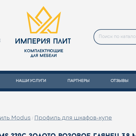
Е
НАШИ УСЛУГИ
ПАРТНЕРЫ
ОТЗЫВЫ
иль Modus
Профиль для шкафов-купе
/
 220c золото розовое глянец 3.9 