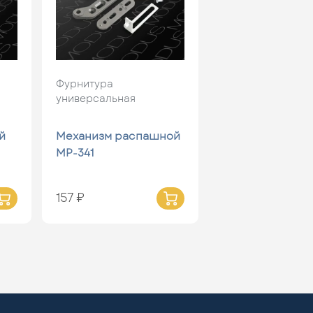
Фурнитура
универсальная
й
Механизм распашной
MP-341
157 ₽