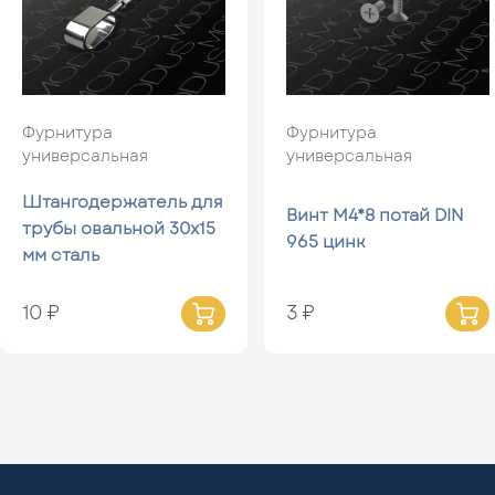
Фурнитура
Фурнитура
универсальная
универсальная
Штангодержатель для
Винт М4*8 потай DIN
трубы овальной 30х15
965 цинк
мм сталь
10 ₽
3 ₽