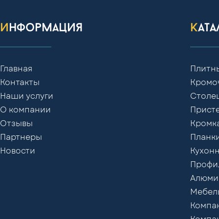
информация
кат
Главная
Плитн
Контакты
Кромо
Наши услуги
Столе
О компании
Присте
Отзывы
Кромк
Партнеры
Планки
Новости
Кухонн
Профил
Алюми
Мебел
Компак