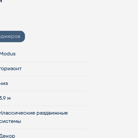
неджеров
Modus
горизонт
низ
3.9 м
Классические раздвижные
системы
Декор