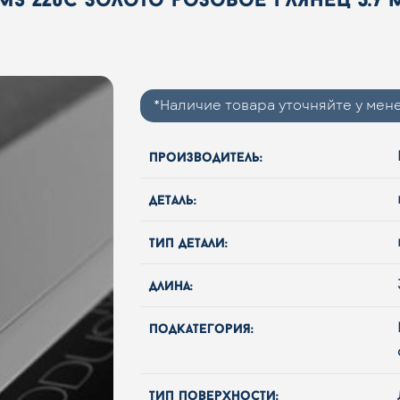
*Наличие товара уточняйте у ме
производитель:
деталь:
тип детали:
длина:
подкатегория:
тип поверхности: