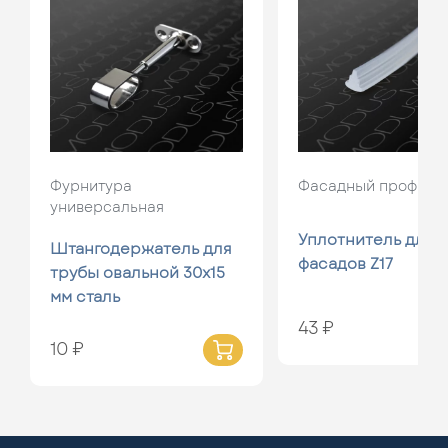
Фурнитура
Фасадный профиль
универсальная
Уплотнитель для
Штангодержатель для
фасадов Z17
трубы овальной 30х15
мм сталь
43 ₽
10 ₽