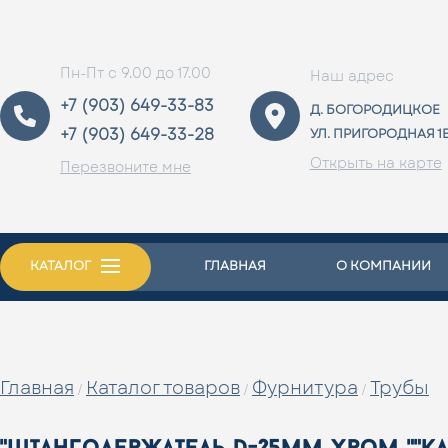
Пн-Пт с 9.00 до 17.00
Наш адрес
+7 (903) 649-33-83
Д. БОГОРОДИЦКОЕ
+7 (903) 649-33-28
УЛ. ПРИГОРОДНАЯ 1
Открыть на карте
Перезвоните мне
КАТАЛОГ
ГЛАВНАЯ
О КОМПАНИИ
Главная
Каталог товаров
Фурнитура
Трубы
/
/
/
"штангодержатель d=25мм хром ""кл