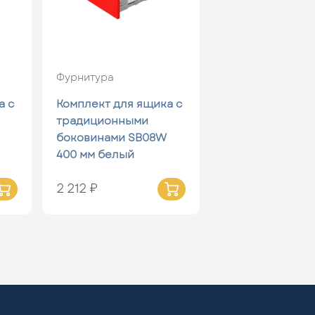
Фурнитура
а с
Комплект для ящика с
традиционными
боковинами SB08W
400 мм белый
2 212 ₽