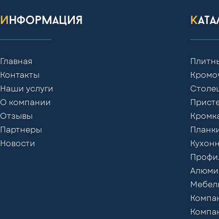
информация
кат
Главная
Плитн
Контакты
Кромо
Наши услуги
Столе
О компании
Присте
Отзывы
Кромк
Партнеры
Планки
Новости
Кухонн
Профил
Алюми
Мебел
Компак
Компак