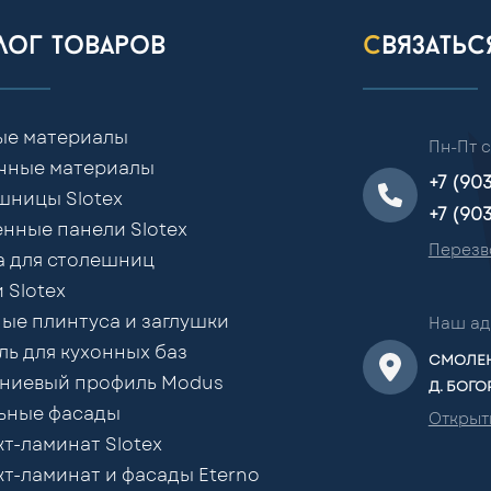
алог товаров
связать
ые материалы
Пн-Пт с
чные материалы
+7 (90
шницы Slotex
+7 (90
нные панели Slotex
Перезв
а для столешниц
 Slotex
ые плинтуса и заглушки
Наш ад
ь для кухонных баз
СМОЛЕН
ниевый профиль Modus
Д. БОГО
ьные фасады
Открыт
т-ламинат Slotex
т-ламинат и фасады Eterno