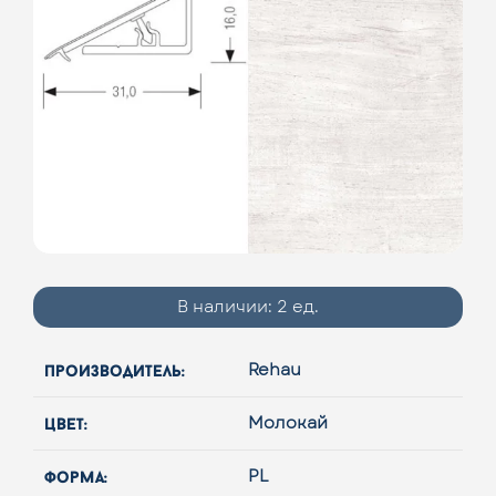
В наличии:
2 ед.
производитель:
Rehau
цвет:
Молокай
форма:
PL