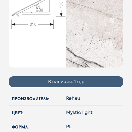
В наличии:
1 ед.
производитель:
Rehau
цвет:
Mystic light
форма:
PL