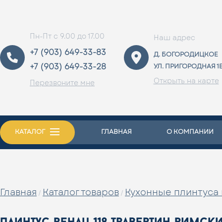
Пн-Пт с 9.00 до 17.00
Наш адрес
+7 (903) 649-33-83
Д. БОГОРОДИЦКОЕ
+7 (903) 649-33-28
УЛ. ПРИГОРОДНАЯ 1
Открыть на карте
Перезвоните мне
КАТАЛОГ
ГЛАВНАЯ
О КОМПАНИИ
Главная
Каталог товаров
Кухонные плинтуса 
/
/
плинтус rehau 118 травертин римск