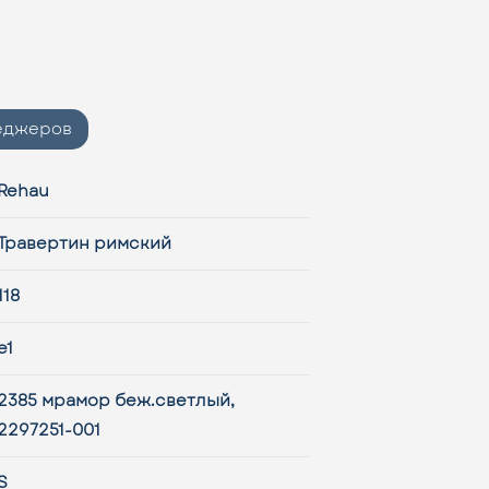
неджеров
Rehau
Травертин римский
118
e1
2385 мрамор беж.светлый,
2297251-001
S