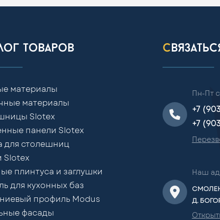
алог товаров
связать
ые материалы
Пн-Пт с
чные материалы
+7 (90
шницы Slotex
+7 (90
нные панели Slotex
Перезв
а для столешниц
 Slotex
ые плинтуса и заглушки
Наш ад
ь для кухонных баз
СМОЛЕН
ниевый профиль Modus
Д. БОГО
ьные фасады
Открыт