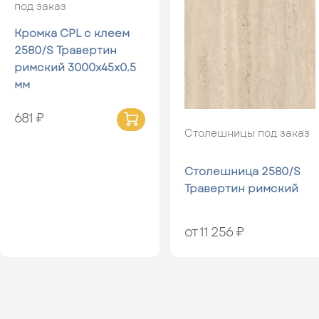
под заказ
Кромка CPL с клеем
2580/S Травертин
римский 3000x45x0.5
мм
681 ₽
Столешницы под заказ
Столешница 2580/S
Травертин римский
от 11 256 ₽