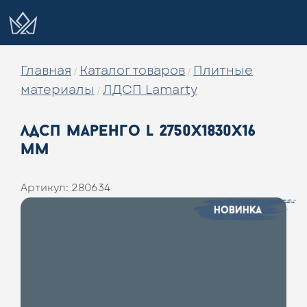
Главная
Каталог товаров
Плитные
/
/
материалы
ЛДСП Lamarty
/
лдсп маренго l 2750х1830х16
мм
Артикул:
280634