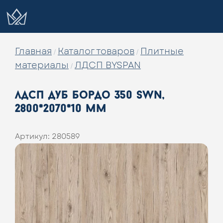
Главная
Каталог товаров
Плитные
/
/
материалы
ЛДСП BYSPAN
/
лдсп дуб бордо 350 swn,
2800*2070*10 мм
Артикул:
280589