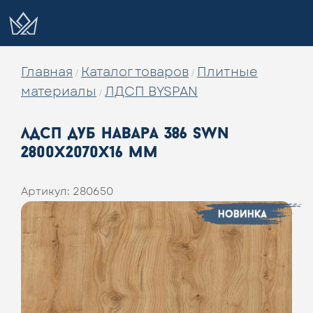
Главная
Каталог товаров
Плитные
/
/
материалы
ЛДСП BYSPAN
/
лдсп дуб навара 386 swn
2800х2070х16 мм
Артикул:
280650