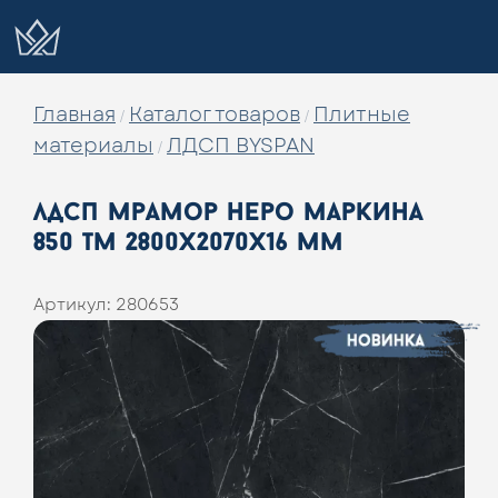
Главная
Каталог товаров
Плитные
/
/
материалы
ЛДСП BYSPAN
/
лдсп мрамор неро маркина
850 тм 2800х2070х16 мм
Артикул:
280653