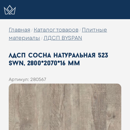
Главная
Каталог товаров
Плитные
/
/
материалы
ЛДСП BYSPAN
/
лдсп сосна натуральная 523
swn, 2800*2070*16 мм
Артикул:
280567