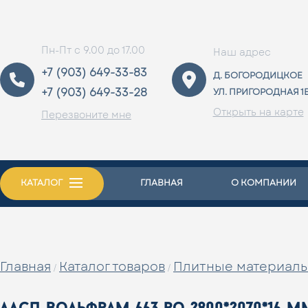
Пн-Пт с 9.00 до 17.00
Наш адрес
+7 (903) 649-33-83
Д. БОГОРОДИЦКОЕ
+7 (903) 649-33-28
УЛ. ПРИГОРОДНАЯ 1
Открыть на карте
Перезвоните мне
КАТАЛОГ
ГЛАВНАЯ
О КОМПАНИИ
Главная
Каталог товаров
Плитные материал
/
/
лдсп вольфрам 663 ро 2800*2070*16 м