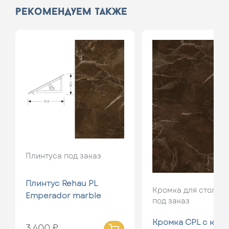
рекомендуем также
Плинтуса под заказ
Плинтус Rehau PL
Кромка для столеш
Emperador marble
под заказ
Кромка CPL с кле
3 400 ₽