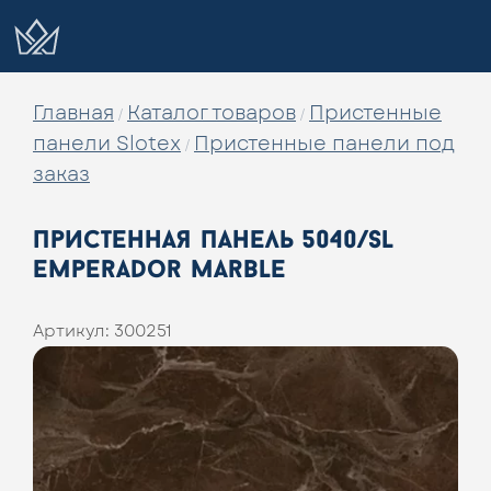
Главная
Каталог товаров
Пристенные
/
/
панели Slotex
Пристенные панели под
/
заказ
пристенная панель 5040/sl
emperador marble
Артикул:
300251