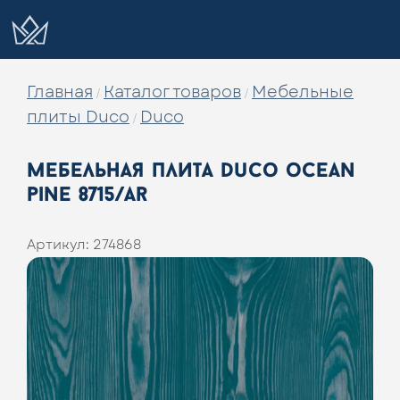
Главная
Каталог товаров
Мебельные
/
/
плиты Duco
Duco
/
мебельная плита duco ocean
pine 8715/ar
Артикул:
274868