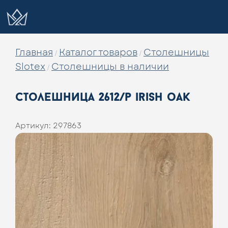
Главная
Каталог товаров
Столешницы
/
/
Slotex
Столешницы в наличии
/
столешница 2612/p irish oak
Артикул:
297863