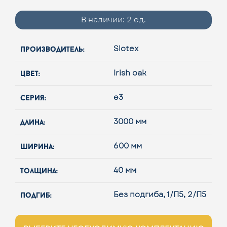
В наличии:
2 ед.
производитель:
Slotex
цвет:
Irish oak
серия:
e3
длина:
3000 мм
ширина:
600 мм
толщина:
40 мм
подгиб:
Без подгиба, 1/П5, 2/П5