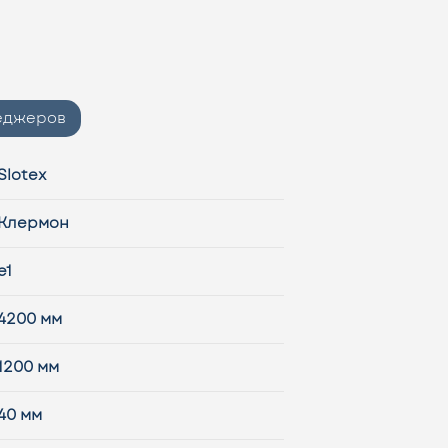
неджеров
Slotex
Клермон
e1
4200 мм
1200 мм
40 мм