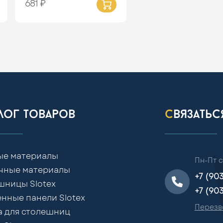
681 ₽
алог товаров
связать
ые материалы
Пн-Пт с
чные материалы
+7 (90
шницы Slotex
+7 (90
нные панели Slotex
Перезв
а для столешниц