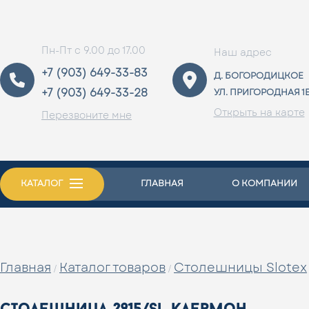
Пн-Пт с 9.00 до 17.00
Наш адрес
+7 (903) 649-33-83
Д. БОГОРОДИЦКОЕ
+7 (903) 649-33-28
УЛ. ПРИГОРОДНАЯ 1
Открыть на карте
Перезвоните мне
КАТАЛОГ
ГЛАВНАЯ
О КОМПАНИИ
Главная
Каталог товаров
Столешницы Slotex
/
/
столешница 2915/sl клермон