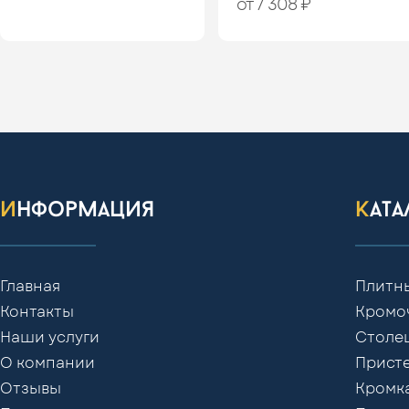
от 7 308 ₽
информация
кат
Главная
Плитн
Контакты
Кромо
Наши услуги
Столе
О компании
Присте
Отзывы
Кромк