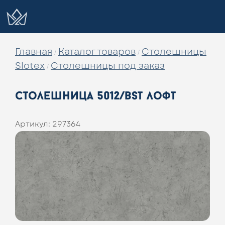
Главная
Каталог товаров
Столешницы
/
/
Slotex
Столешницы под заказ
/
столешница 5012/bst лофт
Артикул:
297364