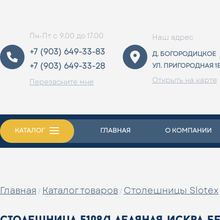
Пн-Пт с 9.00 до 17.00
Наш адрес
+7 (903) 649-33-83
Д. БОГОРОДИЦКОЕ
+7 (903) 649-33-28
УЛ. ПРИГОРОДНАЯ 1
Открыть на карте
Перезвоните мне
КАТАЛОГ
ГЛАВНАЯ
О КОМПАНИИ
Главная
Каталог товаров
Столешницы Slotex
/
/
столешница 5108/1 ледяная искра б