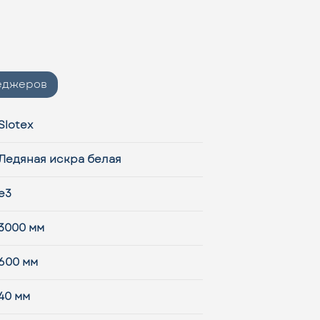
неджеров
Slotex
Ледяная искра белая
e3
3000 мм
600 мм
40 мм