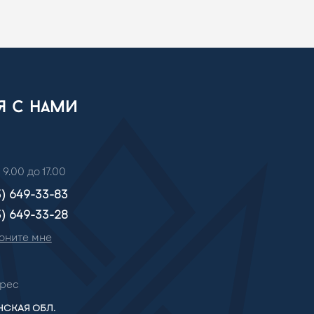
ся с нами
 9.00 до 17.00
3) 649-33-83
3) 649-33-28
оните мне
рес
СКАЯ ОБЛ.