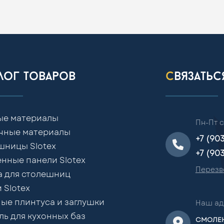
алог товаров
связать
ые материалы
Пн-Пт с
чные материалы
+7 (90
шницы Slotex
+7 (90
нные панели Slotex
Перезв
а для столешниц
 Slotex
ые плинтуса и заглушки
Наш ад
ь для кухонных баз
СМОЛЕН