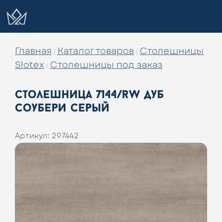
Главная
Каталог товаров
Столешницы
/
/
Slotex
Столешницы под заказ
/
столешница 7144/rw дуб
соубери серый
Артикул:
297442