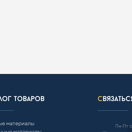
алог товаров
связать
ые материалы
Пн-Пт с
чные материалы