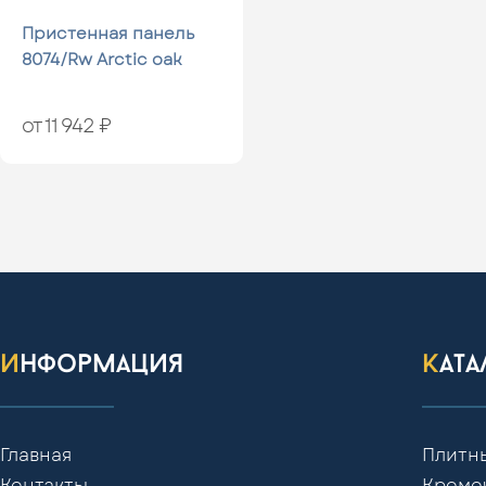
Пристенная панель
8074/Rw Arctic oak
от 11 942 ₽
информация
кат
Главная
Плитн
Контакты
Кромо