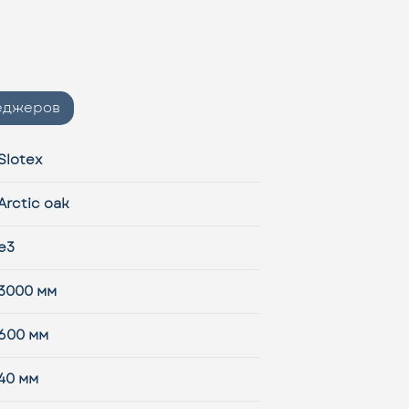
неджеров
Slotex
Arctic oak
e3
3000 мм
600 мм
40 мм