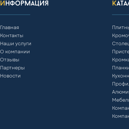
информация
кат
Главная
Плитн
Контакты
Кромо
Наши услуги
Столе
О компании
Присте
Отзывы
Кромк
Партнеры
Планки
Новости
Кухонн
Профил
Алюми
Мебел
Компак
Компак