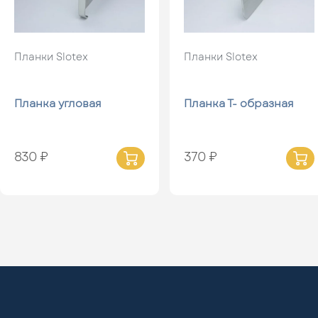
Планки Slotex
Планки Slotex
Планка угловая
Планка Т- образная
830 ₽
370 ₽