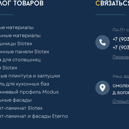
алог товаров
связать
ые материалы
Пн-Пт с
чные материалы
+7 (90
шницы Slotex
+7 (90
нные панели Slotex
Перезв
а для столешниц
 Slotex
ые плинтуса и заглушки
Наш ад
ь для кухонных баз
СМОЛЕН
ниевый профиль Modus
Д. БОГО
ьные фасады
Открыт
т-ламинат Slotex
т-ламинат и фасады Eterno