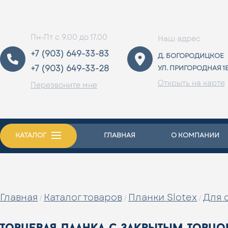
Пн-Пт с 9.00 до 17.00
Наш адрес
+7 (903) 649-33-83
Д. БОГОРОДИЦКОЕ
+7 (903) 649-33-28
УЛ. ПРИГОРОДНАЯ 1
Открыть на карте
Перезвоните мне
КАТАЛОГ
ГЛАВНАЯ
О КОМПАНИИ
Главная
Каталог товаров
Планки Slotex
Для 
/
/
/
торцевая планка с закрытым торцом