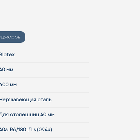
неджеров
Slotex
40 мм
600 мм
Нержавеющая сталь
Для столешниц 40 мм
40з-R6/180-Л-ч(094ч)