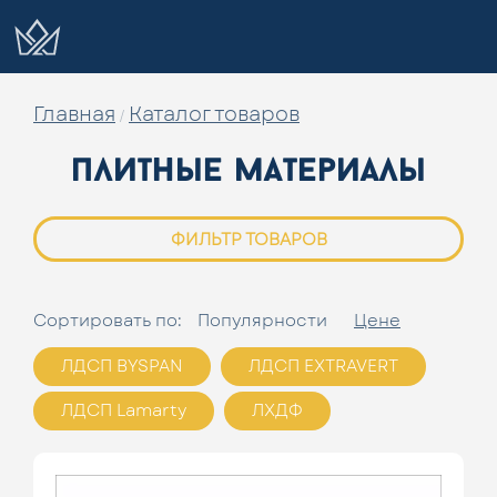
Главная
Каталог товаров
/
плитные материалы
ФИЛЬТР ТОВАРОВ
Сортировать по:
Популярности
Цене
ЛДСП BYSPAN
ЛДСП EXTRAVERT
ЛДСП Lamarty
ЛХДФ