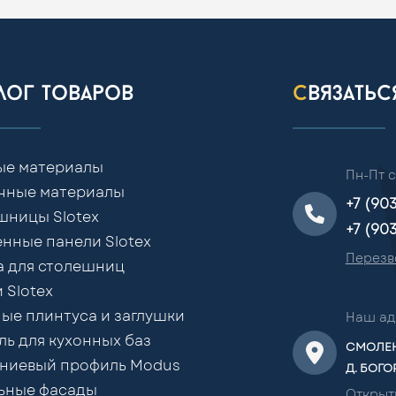
алог товаров
связать
ые материалы
Пн-Пт с
чные материалы
+7 (90
шницы Slotex
+7 (90
нные панели Slotex
Перезв
а для столешниц
 Slotex
ые плинтуса и заглушки
Наш ад
ь для кухонных баз
СМОЛЕН
ниевый профиль Modus
Д. БОГО
ьные фасады
Открыт