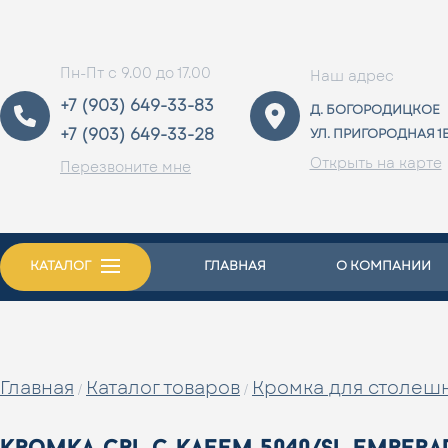
Пн-Пт с 9.00 до 17.00
Наш адрес
+7 (903) 649-33-83
Д. БОГОРОДИЦКОЕ
+7 (903) 649-33-28
УЛ. ПРИГОРОДНАЯ 1
Открыть на карте
Перезвоните мне
КАТАЛОГ
ГЛАВНАЯ
О КОМПАНИИ
Главная
Каталог товаров
Кромка для столеш
/
/
кромка cpl с клеем 5040/sl empera