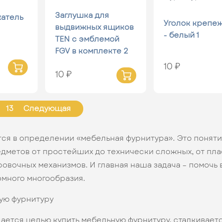
Заглушка для
атель
Уголок крепе
выдвижных ящиков
- белый 1
TEN с эмблемой
FGV в комплекте 2
10 ₽
10 ₽
13
Следующая
тся в определении «мебельная фурнитура». Это поняти
дметов от простейших до технически сложных, от пл
ровочных механизмов. И главная наша задача – помочь
омного многообразия.
ую фурнитуру
дается целью купить мебельную фурнитуру, сталкивает