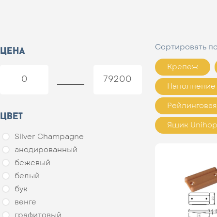
Сортировать п
цена
Крепеж
Наполнение 
Рейлинговая
цвет
Ящик Unihop
Silver Champagne
анодированный
бежевый
белый
бук
венге
графитовый