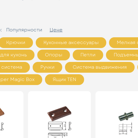
о:
Популярности
Цене
Крючки
Кухонные аксессуары
Мелкая 
для кухонь
Опоры
Петли
Подъемны
 система
Ручки
Система выдвижения
per Magic Box
Ящик ТЕN