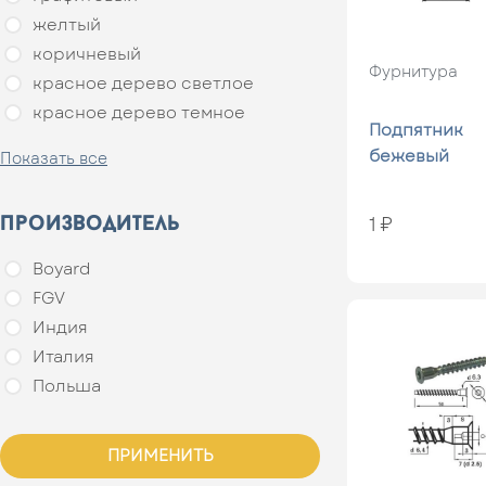
желтый
коричневый
Фурнитура
красное дерево светлое
красное дерево темное
Подпятник
матовый хром
бежевый
Показать все
никель
ольха
производитель
1 ₽
серый
сталь
Boyard
стальной
FGV
хром
Индия
цинк
Италия
цинк белый
Польша
черный
черный никель