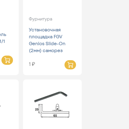
Фурнитура
Установочная
ель
площадка FGV
1/1
Genios Slide-On
(2мм) саморез
1 ₽