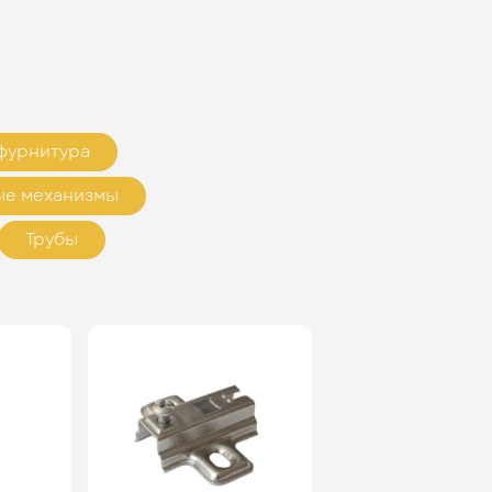
фурнитура
е механизмы
Трубы