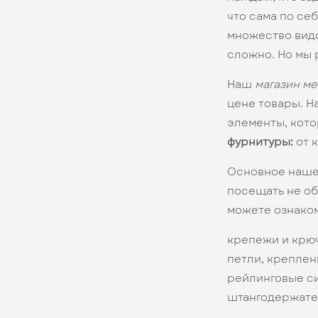
что сама по се
множество видо
сложно. Но мы 
Наш
магазин м
цене товары. Н
элементы, кот
фурнитуры:
от 
Основное наше 
посещать не об
можете ознаком
крепежи и крю
петли, креплен
рейлинговые си
штангодержател