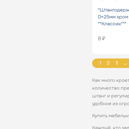
"Штангодерж
D=25мм хром
""Классик"""
8 ₽
1
2
3
…
Как много крое
количество пре
штанг и регули
удобное из огр
Купить мебельн
Каждый, кто за