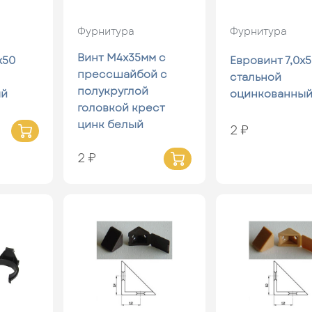
Фурнитура
Фурнитура
Винт М4х35мм с
х50
Евровинт 7,0х
прессшайбой с
стальной
полукруглой
ый
оцинкованны
головкой крест
цинк белый
2 ₽
2 ₽