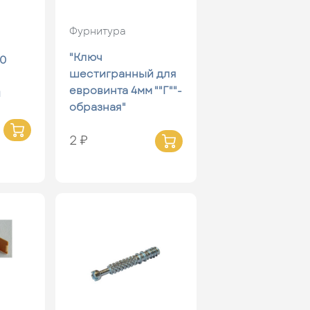
Фурнитура
"Ключ
50
шестигранный для
евровинта 4мм ""Г""-
й
образная"
2 ₽